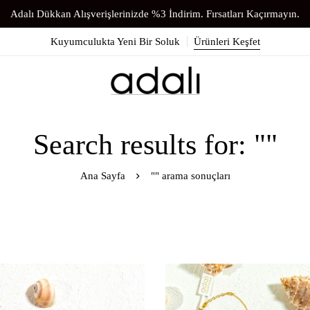
Adalı Dükkan Alışverişlerinizde %3 İndirim. Fırsatları Kaçırmayın.
Kuyumculukta Yeni Bir Soluk
Ürünleri Keşfet
Search results for: ""
Ana Sayfa
"" arama sonuçları