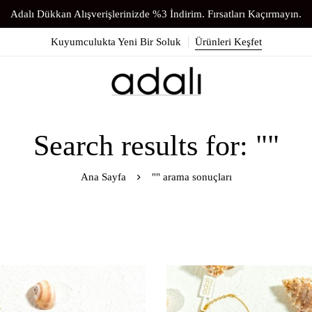
Adalı Dükkan Alışverişlerinizde %3 İndirim. Fırsatları Kaçırmayın.
Kuyumculukta Yeni Bir Soluk
Ürünleri Keşfet
Search results for: ""
Ana Sayfa
"" arama sonuçları