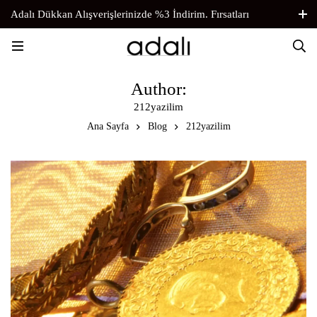
Adalı Dükkan Alışverişlerinizde %3 İndirim. Fırsatları
Kaçırmayın.
Author:
212yazilim
Ana Sayfa
Blog
212yazilim