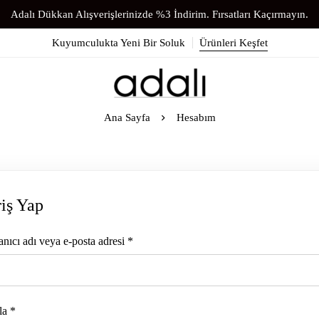
Adalı Dükkan Alışverişlerinizde %3 İndirim. Fırsatları Kaçırmayın.
Kuyumculukta Yeni Bir Soluk
Ürünleri Keşfet
Ana Sayfa
Hesabım
riş Yap
anıcı adı veya e-posta adresi
*
la
*